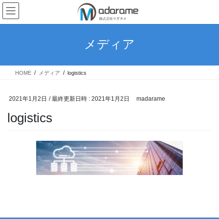
コ
ナ
ン
ビ
テ
ゲ
ン
ー
メディア
ツ
シ
へ
ョ
ス
ン
HOME
メディア
logistics
キ
に
ッ
移
プ
動
2021年1月2日
/ 最終更新日時 :
2021年1月2日
madarame
logistics