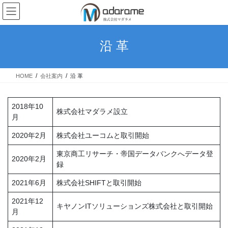
コ
ナ
ン
ビ
テ
ゲ
ン
ー
沿 革
ツ
シ
へ
ョ
ス
ン
HOME
会社案内
沿 革
キ
に
ッ
移
プ
動
2018年10
株式会社マダラメ設立
月
2020年2月
株式会社ユーコムと取引開始
東京商工リサーチ・帝国データバンクへデータ登
2020年2月
録
2021年6月
株式会社SHIFTと取引開始
2021年12
キヤノンITソリューションズ株式会社と取引開始
月